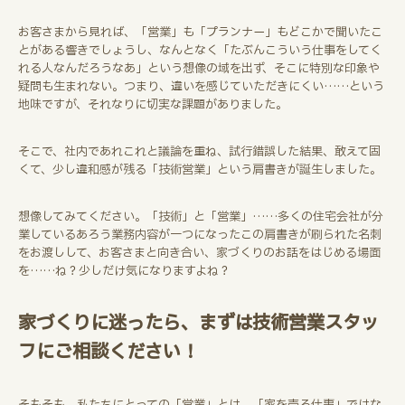
お客さまから見れば、「営業」も「プランナー」もどこかで聞いたこ
とがある響きでしょうし、なんとなく「たぶんこういう仕事をしてく
れる人なんだろうなあ」という想像の域を出ず、そこに特別な印象や
疑問も生まれない。つまり、違いを感じていただきにくい……という
地味ですが、それなりに切実な課題がありました。
そこで、社内であれこれと議論を重ね、試行錯誤した結果、敢えて固
くて、少し違和感が残る「技術営業」という肩書きが誕生しました。
想像してみてください。「技術」と「営業」……多くの住宅会社が分
業しているあろう業務内容が一つになったこの肩書きが刷られた名刺
をお渡しして、お客さまと向き合い、家づくりのお話をはじめる場面
を……ね？少しだけ気になりますよね？
家づくりに迷ったら、まずは技術営業スタッ
フにご相談ください
！
そもそも、私たちにとっての「営業」とは、「家を売る仕事」ではな