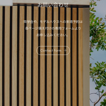
お
問
い
合
わ
せ
見学会や、モデルハウスへの来場予約は
各ページ備え付けの専用フォームより
お申し込みください。
Contact Form