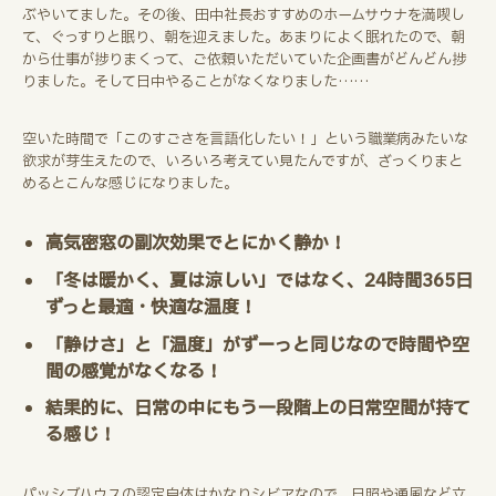
ぶやいてました。その後、田中社長おすすめのホームサウナを満喫し
て、ぐっすりと眠り、朝を迎えました。あまりによく眠れたので、朝
から仕事が捗りまくって、ご依頼いただいていた企画書がどんどん捗
りました。そして日中やることがなくなりました……
空いた時間で「このすごさを言語化したい！」という職業病みたいな
欲求が芽生えたので、いろいろ考えてい見たんですが、ざっくりまと
めるとこんな感じになりました。
高気密窓の副次効果でとにかく静か！
「冬は暖かく、夏は涼しい」ではなく、24時間365日
ずっと最適・快適な温度！
「静けさ」と「温度」がずーっと同じなので時間や空
間の感覚がなくなる！
結果的に、日常の中にもう一段階上の日常空間が持て
る感じ！
パッシブハウスの認定自体はかなりシビアなので、日照や通風など立