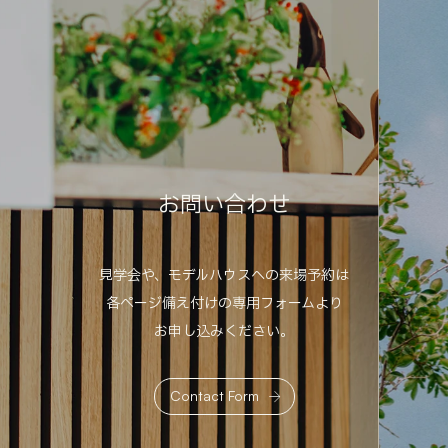
お
問
い
合
わ
せ
見学会や、モデルハウスへの来場予約は
各ページ備え付けの専用フォームより
お申し込みください。
Contact Form