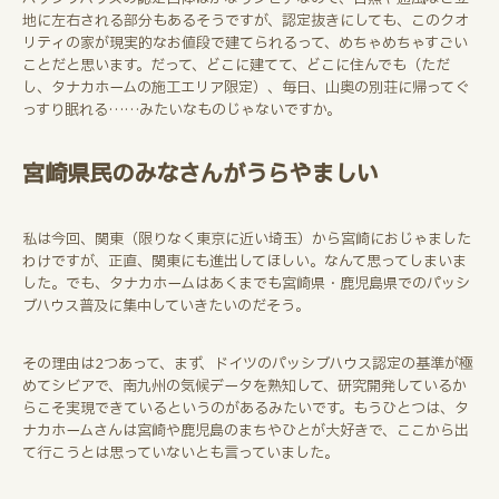
地に左右される部分もあるそうですが、認定抜きにしても、このクオ
リティの家が現実的なお値段で建てられるって、めちゃめちゃすごい
ことだと思います。だって、どこに建てて、どこに住んでも（ただ
し、タナカホームの施工エリア限定）、毎日、山奥の別荘に帰ってぐ
っすり眠れる……みたいなものじゃないですか。
宮崎県民のみなさんがうらやましい
私は今回、関東（限りなく東京に近い埼玉）から宮崎におじゃました
わけですが、正直、関東にも進出してほしい。なんて思ってしまいま
した。でも、タナカホームはあくまでも宮崎県・鹿児島県でのパッシ
ブハウス普及に集中していきたいのだそう。
その理由は2つあって、まず、ドイツのパッシブハウス認定の基準が極
めてシビアで、南九州の気候データを熟知して、研究開発しているか
らこそ実現できているというのがあるみたいです。もうひとつは、タ
ナカホームさんは宮崎や鹿児島のまちやひとが大好きで、ここから出
て行こうとは思っていないとも言っていました。