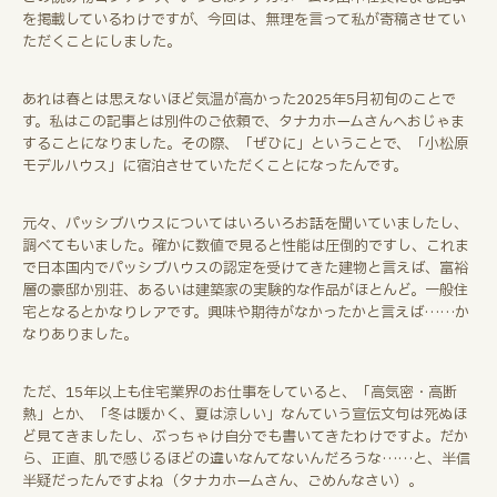
を掲載しているわけですが、今回は、無理を言って私が寄稿させてい
ただくことにしました。
あれは春とは思えないほど気温が高かった2025年5月初旬のことで
す。私はこの記事とは別件のご依頼で、タナカホームさんへおじゃま
することになりました。その際、「ぜひに」ということで、「小松原
モデルハウス」に宿泊させていただくことになったんです。
元々、パッシブハウスについてはいろいろお話を聞いていましたし、
調べてもいました。確かに数値で見ると性能は圧倒的ですし、これま
で日本国内でパッシブハウスの認定を受けてきた建物と言えば、富裕
層の豪邸か別荘、あるいは建築家の実験的な作品がほとんど。一般住
宅となるとかなりレアです。興味や期待がなかったかと言えば……か
なりありました。
ただ、15年以上も住宅業界のお仕事をしていると、「高気密・高断
熱」とか、「冬は暖かく、夏は涼しい」なんていう宣伝文句は死ぬほ
ど見てきましたし、ぶっちゃけ自分でも書いてきたわけですよ。だか
ら、正直、肌で感じるほどの違いなんてないんだろうな……と、半信
半疑だったんですよね（タナカホームさん、ごめんなさい）。