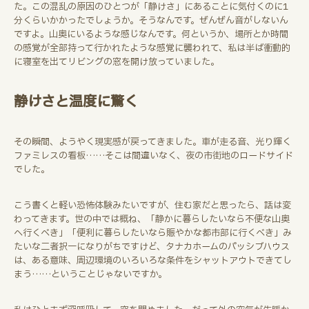
た。この混乱の原因のひとつが「静けさ」にあることに気付くのに1
分くらいかかったでしょうか。そうなんです。ぜんぜん音がしないん
ですよ。山奥にいるような感じなんです。何というか、場所とか時間
の感覚が全部持って行かれたような感覚に襲われて、私は半ば衝動的
に寝室を出てリビングの窓を開け放っていました。
静けさと温度に驚く
その瞬間、ようやく現実感が戻ってきました。車が走る音、光り輝く
ファミレスの看板……そこは間違いなく、夜の市街地のロードサイド
でした。
こう書くと軽い恐怖体験みたいですが、住む家だと思ったら、話は変
わってきます。世の中では概ね、「静かに暮らしたいなら不便な山奥
へ行くべき」「便利に暮らしたいなら賑やかな都市部に行くべき」み
たいな二者択一になりがちですけど、タナカホームのパッシブハウス
は、ある意味、周辺環境のいろいろな条件をシャットアウトできてし
まう……ということじゃないですか。