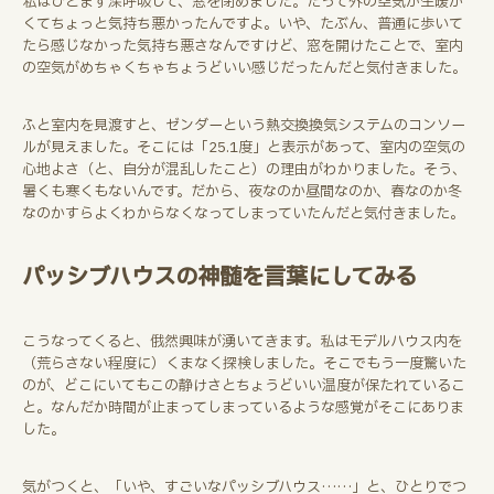
私はひとまず深呼吸して、窓を閉めました。だって外の空気が生暖か
くてちょっと気持ち悪かったんですよ。いや、たぶん、普通に歩いて
たら感じなかった気持ち悪さなんですけど、窓を開けたことで、室内
の空気がめちゃくちゃちょうどいい感じだったんだと気付きました。
ふと室内を見渡すと、ゼンダーという熱交換換気システムのコンソー
ルが見えました。そこには「25.1度」と表示があって、室内の空気の
心地よさ（と、自分が混乱したこと）の理由がわかりました。そう、
暑くも寒くもないんです。だから、夜なのか昼間なのか、春なのか冬
なのかすらよくわからなくなってしまっていたんだと気付きました。
パッシブハウスの神髄を言葉にしてみる
こうなってくると、俄然興味が湧いてきます。私はモデルハウス内を
（荒らさない程度に）くまなく探検しました。そこでもう一度驚いた
のが、どこにいてもこの静けさとちょうどいい温度が保たれているこ
と。なんだか時間が止まってしまっているような感覚がそこにありま
した。
気がつくと、「いや、すごいなパッシブハウス……」と、ひとりでつ