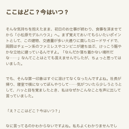
ここはどこ？今はいつ？
そんな気持ちを抱えたまま、初日のお仕事が終わり、食事を済ませて
から「小松原モデルハウス」へ。まず覚えておいてもらいたいポイン
トとして、この建物、交通量が多い大通りに面したロードサイドで、
周囲はチェーン系のファミレスやコンビニが建ち並ぶ、けっこう賑や
かな立地に建っているんですよ。「なんだか落ち着かない場所だ
な……」なんてことはとても言えませんでしたが、ちょっと思っては
いました。
でも、そんな第一印象はすぐに溶けてなくなったんですよね。社長が
帰り、寝室で横になってぼんやりして……気がついたら少しうとうと
して、ハッと目を覚ましたとき、私はなぜかこんなことを声に出して
言っていました。
「え？ここはどこ？今はいつ？」
なに言ってるのかわからないですよね。私もよくわかりませんでし