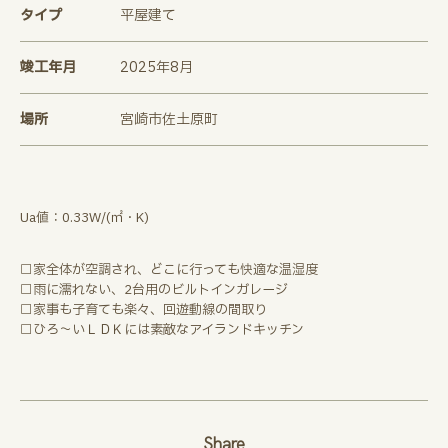
タイプ
平屋建て
竣工年月
2025年8月
場所
宮崎市佐土原町
Ua値：0.33W/(㎡・K)
▢家全体が空調され、どこに行っても快適な温湿度
▢雨に濡れない、2台用のビルトインガレージ
▢家事も子育ても楽々、回遊動線の間取り
▢ひろ～いＬＤＫには素敵なアイランドキッチン
Share