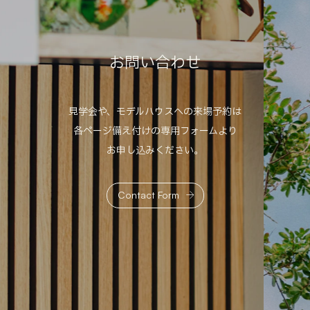
お
問
い
合
わ
せ
見学会や、モデルハウスへの来場予約は
各ページ備え付けの専用フォームより
お申し込みください。
Contact Form