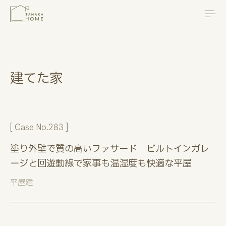
本文までスキップする
メニ
建てた家
283
塗り外壁で質の高いファサード ビルトインガレ
ージと回遊動線で家事も温湿度も快適な平屋
平屋建